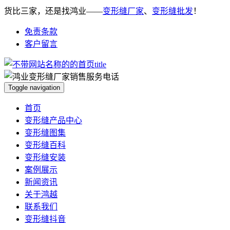
货比三家，还是找鸿业——
变形缝厂家
、
变形缝批发
！
免责条款
客户留言
Toggle navigation
首页
变形缝产品中心
变形缝图集
变形缝百科
变形缝安装
案例展示
新闻资讯
关于鸿越
联系我们
变形缝抖音