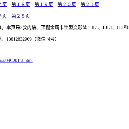
７页
第１８页
第１９页
第２０页
第２１页
７页
第２８页
本页是2款内墙、顶棚金属卡锁型变形缝：IL1、I-IL1、IL2和I-
3812832969（微信同号）
n/a/04CJ01-3.html