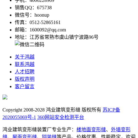
手机：4006228969
销售QQ：675738
微信号：hoonup
传真：0512-52865161
邮箱：1600092@qq.com
地址：江苏省常熟市虞山镇宁波路96号
关于鸿越
联系鸿越
人才招聘
版权声明
客户留言
Copyright 2008-2028 鸿业建筑变形缝 版权所有
苏ICP备
2020055069号-1
360网站安全检测平台
鸿业建筑变形缝装置厂专业生产：
楼地面变形缝
、
外墙变形
缝
、
屋面变形缝
、
铠装缝
等产品，价格优惠、性能稳定，欢迎