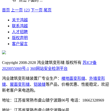
书 点击下面的 ...
首页
上一页
1
2
3
下一页
尾页
关于鸿越
联系鸿越
人才招聘
版权声明
客户留言
Copyright 2008-2028 鸿业建筑变形缝 版权所有
苏ICP备
2020055069号-1
360网站安全检测平台
鸿业建筑变形缝装置厂专业生产：
楼地面变形缝
、
外墙变形
缝
、
屋面变形缝
、
铠装缝
等产品，价格优惠、性能稳定，欢迎
新老客户来电选购。
地址：江苏省常熟市虞山镇宁波路96号
电话：18662328969
地址：江苏省常熟市虞山镇宁波路96号