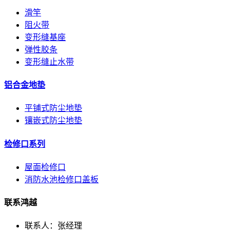
滑竿
阻火带
变形缝基座
弹性胶条
变形缝止水带
铝合金地垫
平铺式防尘地垫
镶嵌式防尘地垫
检修口系列
屋面检修口
消防水池检修口盖板
联系鸿越
联系人：张经理