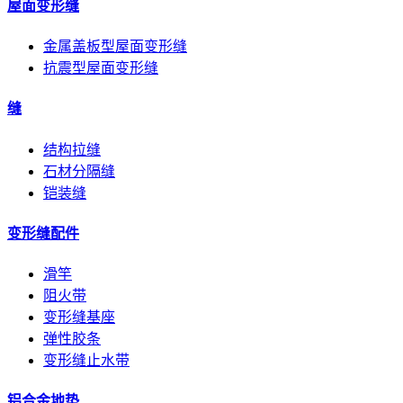
屋面变形缝
金属盖板型屋面变形缝
抗震型屋面变形缝
缝
结构拉缝
石材分隔缝
铠装缝
变形缝配件
滑竿
阻火带
变形缝基座
弹性胶条
变形缝止水带
铝合金地垫