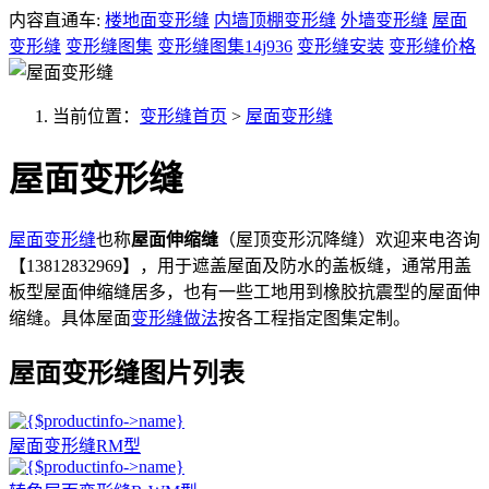
内容直通车:
楼地面变形缝
内墙顶棚变形缝
外墙变形缝
屋面
变形缝
变形缝图集
变形缝图集14j936
变形缝安装
变形缝价格
当前位置：
变形缝首页
>
屋面变形缝
屋面变形缝
屋面变形缝
也称
屋面伸缩缝
（屋顶变形沉降缝）欢迎来电咨询
【13812832969】，用于遮盖屋面及防水的盖板缝，通常用盖
板型屋面伸缩缝居多，也有一些工地用到橡胶抗震型的屋面伸
缩缝。具体屋面
变形缝做法
按各工程指定图集定制。
屋面变形缝图片列表
屋面变形缝RM型