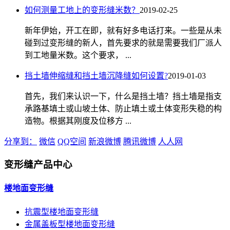
如何测量工地上的变形缝米数？
2019-02-25
新年伊始，开工在即，就有好多电话打来。一些是从未
碰到过变形缝的新人，首先要求的就是需要我们厂派人
到工地量米数。这个要求， ...
挡土墙伸缩缝和挡土墙沉降缝如何设置?
2019-01-03
首先，我们来认识一下，什么是挡土墙？挡土墙是指支
承路基填土或山坡土体、防止填土或土体变形失稳的构
造物。根据其刚度及位移方 ...
分享到：
微信
QQ空间
新浪微博
腾讯微博
人人网
变形缝产品中心
楼地面变形缝
抗震型楼地面变形缝
金属盖板型楼地面变形缝