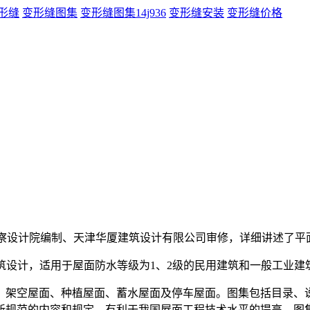
形缝
变形缝图集
变形缝图集14j936
变形缝安装
变形缝价格
察设计院编制、天津华厦建筑设计有限公司审修，详细讲述了平
面建筑设计，适用于屋面防水等级为1、2级的民用建筑和一般工业建
、架空屋面、种植屋面、蓄水屋面及停车屋面。图集包括目录、
新规范的内容和规定，有利于我国屋面工程技术水平的提高。图