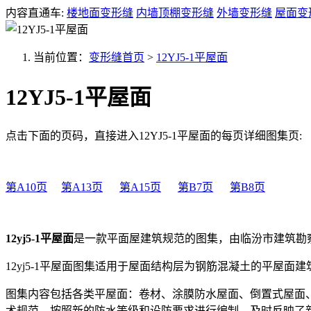
内容直通车:
楼地面变形缝
内墙顶棚变形缝
外墙变形缝
屋面变
当前位置：
变形缝首页
>
12YJ5-1平屋面
12YJ5-1平屋面
点击下面的页码，直接进入12YJ5-1平屋面的每页详细图集页:
第A10页
第A13页
第A15页
第B7页
第B8页
12yj5-1平屋面
是一款平面屋建筑规范的图集，由临汾市建筑勘
12yj5-1平屋面图集适用于屋面结构层为钢筋混凝土的平屋
图集内容包括各类平屋面：卷材、涂膜防水屋面、倒置式屋面
术规范，按照新的防水等级和设防要求进行编制，及时反映了