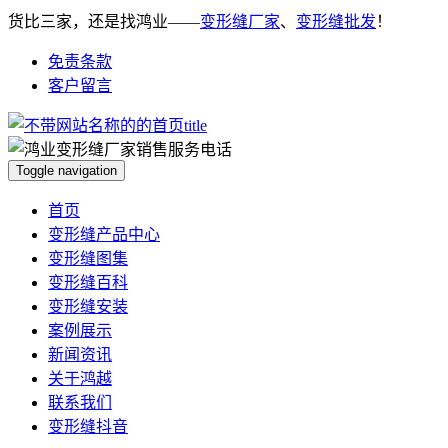
货比三家，还是找鸿业——
变形缝厂家
、
变形缝批发
！
免责条款
客户留言
Toggle navigation
首页
变形缝产品中心
变形缝图集
变形缝百科
变形缝安装
案例展示
新闻资讯
关于鸿越
联系我们
变形缝抖音