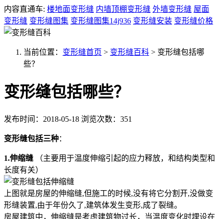
内容直通车:
楼地面变形缝
内墙顶棚变形缝
外墙变形缝
屋面
变形缝
变形缝图集
变形缝图集14j936
变形缝安装
变形缝价格
当前位置：
变形缝首页
>
变形缝百科
>
变形缝包括哪
些？
变形缝包括哪些？
发布时间：2018-05-18
浏览次数：351
变形缝包括三种
：
1.伸缩缝
（主要用于温度伸缩引起的应力释放，和结构类型和
长度有关）
上图就是房屋的伸缩缝,但施工的时候,没有将它分割开,没做变
形缝装置,由于年份久了,建筑体发生变形,成了裂缝。
房屋建筑中，伸缩缝是考虑建筑物过长，当温度变化时埋设在