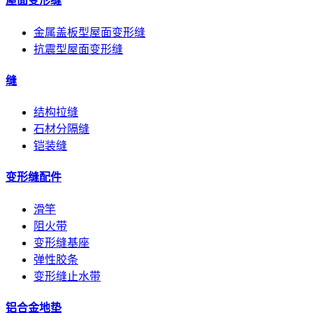
屋面变形缝
金属盖板型屋面变形缝
抗震型屋面变形缝
缝
结构拉缝
石材分隔缝
铠装缝
变形缝配件
滑竿
阻火带
变形缝基座
弹性胶条
变形缝止水带
铝合金地垫