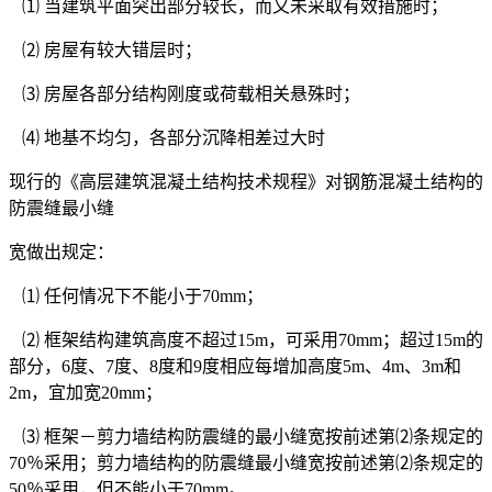
⑴ 当建筑平面突出部分较长，而又未采取有效措施时；
⑵ 房屋有较大错层时；
⑶ 房屋各部分结构刚度或荷载相关悬殊时；
⑷ 地基不均匀，各部分沉降相差过大时
现行的《高层建筑混凝土结构技术规程》对钢筋混凝土结构的
防震缝最小缝
宽做出规定：
⑴ 任何情况下不能小于70mm；
⑵ 框架结构建筑高度不超过15m，可采用70mm；超过15m的
部分，6度、7度、8度和9度相应每增加高度5m、4m、3m和
2m，宜加宽20mm；
⑶ 框架－剪力墙结构防震缝的最小缝宽按前述第⑵条规定的
70％采用；剪力墙结构的防震缝最小缝宽按前述第⑵条规定的
50％采用，但不能小于70mm。