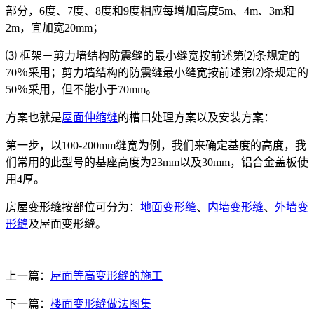
部分，6度、7度、8度和9度相应每增加高度5m、4m、3m和
2m，宜加宽20mm；
⑶ 框架－剪力墙结构防震缝的最小缝宽按前述第⑵条规定的
70％采用；剪力墙结构的防震缝最小缝宽按前述第⑵条规定的
50％采用，但不能小于70mm。
方案也就是
屋面伸缩缝
的槽口处理方案以及安装方案：
第一步，以100-200mm缝宽为例，我们来确定基度的高度，我
们常用的此型号的基座高度为23mm以及30mm，铝合金盖板使
用4厚。
房屋变形缝按部位可分为：
地面变形缝
、
内墙变形缝
、
外墙变
形缝
及屋面变形缝。
上一篇：
屋面等高变形缝的施工
下一篇：
楼面变形缝做法图集