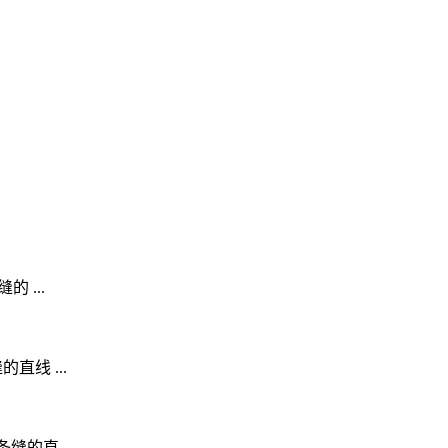
 ...
线 ...
的直 ...