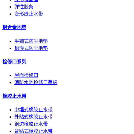
弹性胶条
变形缝止水带
铝合金地垫
平铺式防尘地垫
镶嵌式防尘地垫
检修口系列
屋面检修口
消防水池检修口盖板
橡胶止水带
中埋式橡胶止水带
外贴式橡胶止水带
钢边橡胶止水带
背贴式橡胶止水带