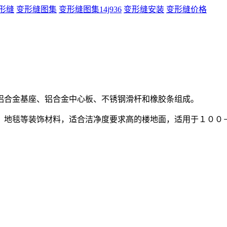
形缝
变形缝图集
变形缝图集14j936
变形缝安装
变形缝价格
铝合金基座、铝合金中心板、不锈钢滑杆和橡胶条组成。
、地毯等装饰材料，适合洁净度要求高的楼地面，适用于１００