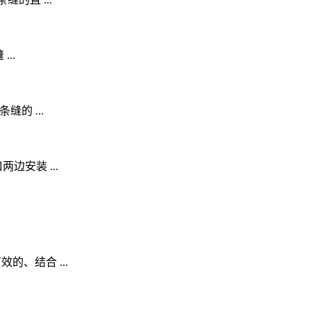
..
的 ...
安装 ...
、结合 ...