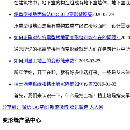
在建筑物中，地下室的构造组成有地下室墙体、地下室底板
承重型楼地面做法04CJ01-2变形缝图集
2020-02-29
承重型楼地面是当有重物或重车经过楼地面时，设计需要考
如何正确对待抗震型楼地面变形缝可能存在的问题？
2020
通常所说的抗震型楼地面变形缝就是人们在建筑行业中所运
如何测量工地上的变形缝米数？
2019-02-25
新年伊始，开工在即，就有好多电话打来。一些是从未碰到
挡土墙伸缩缝和挡土墙沉降缝如何设置?
2019-01-03
首先，我们来认识一下，什么是挡土墙？挡土墙是指支承路
分享到：
微信
QQ空间
新浪微博
腾讯微博
人人网
变形缝产品中心