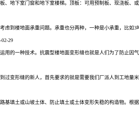
、地下室门窗和地下室楼梯。顶板：可用预制板、现浇板、或者预
虑到楼地面承重问题。承重也分两种，一种是小承重，比如3吨以内
-02-29
用的一种技术。抗震型楼地面变形缝也就是人们为了防止因气温变
过变形缝的新人，首先要求的就是需要我们厂派人到工地量米数。
基填土或山坡土体、防止填土或土体变形失稳的构造物。根据其刚