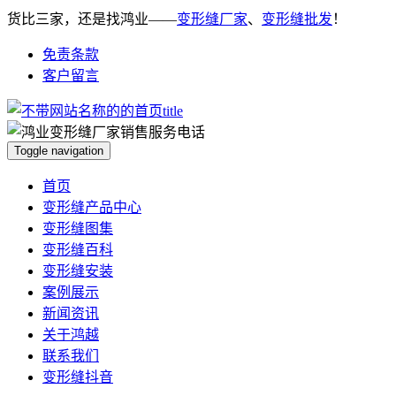
货比三家，还是找鸿业——
变形缝厂家
、
变形缝批发
！
免责条款
客户留言
Toggle navigation
首页
变形缝产品中心
变形缝图集
变形缝百科
变形缝安装
案例展示
新闻资讯
关于鸿越
联系我们
变形缝抖音