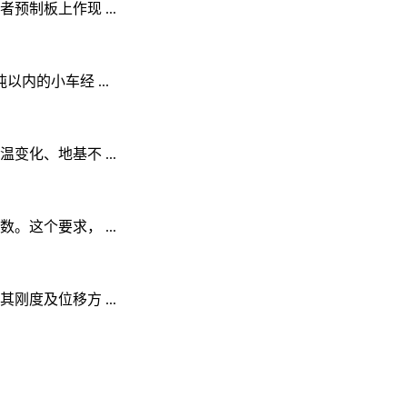
制板上作现 ...
的小车经 ...
化、地基不 ...
这个要求， ...
度及位移方 ...