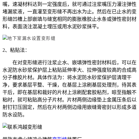
嘴，速凝材料达到一定强度后，就可通过注浆嘴压力灌注弹性
堵漏浆液，一直灌至变形缝不再出水为止。然后在已止水的变
形缝凹槽上部嵌填与缝宽相同的膨胀橡胶止水条或弹性密封材
料，表面浇注混凝土埋压或用水泥砂浆抹平。
2、粘贴法：
在对变形缝进行注浆止水、嵌填弹性密封材料后，可以在
水泥防水砂浆保护层上粘贴延伸率大、拉伸强度较高的合成高
分子橡胶片材。具体作法为：将水泥防水砂浆保护层清理干
净，要求基层平整、干燥，在基层上涂刷基层处理剂，待其表
干后，即在基层和裁好的片材上涂刷配套胶粘剂，晾至指触不
粘时，就可粘贴高分子片材。片材两侧边缘垫上金属压条后以
射钉钉压固定，然后在片材两侧边缘用嵌缝膏密封以形成多道
防水设防。