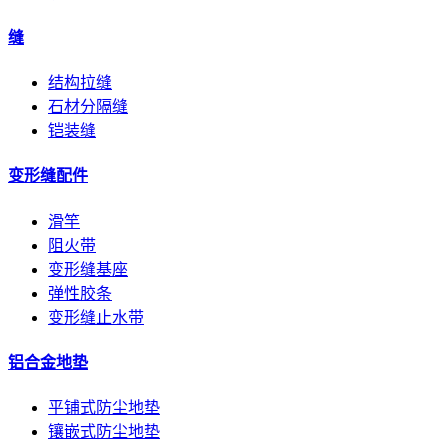
缝
结构拉缝
石材分隔缝
铠装缝
变形缝配件
滑竿
阻火带
变形缝基座
弹性胶条
变形缝止水带
铝合金地垫
平铺式防尘地垫
镶嵌式防尘地垫