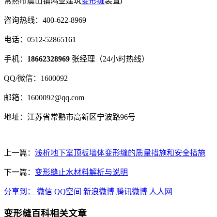
常熟市虞山镇鸿业建筑
变形缝
装置厂
咨询热线：400-622-8969
电话：0512-52865161
手机：
18662328969
张经理（24小时热线）
QQ/微信：1600092
邮箱：1600092@qq.com
地址：江苏省常熟市高新区宁波路96号
上一篇：
浅析地下室顶板墙体变形缝的质量措施和安全措施
下一篇：
变形缝止水材料解析与说明
分享到：
微信
QQ空间
新浪微博
腾讯微博
人人网
变形缝百科相关文章