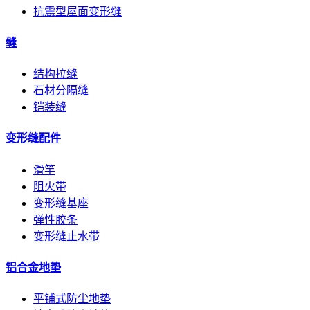
抗震型屋面变形缝
缝
结构拉缝
石材分隔缝
铠装缝
变形缝配件
滑竿
阻火带
变形缝基座
弹性胶条
变形缝止水带
铝合金地垫
平铺式防尘地垫