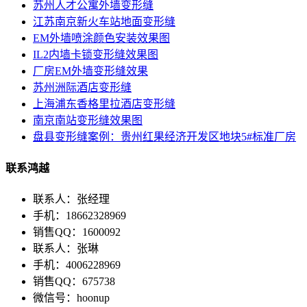
苏州人才公寓外墙变形缝
江苏南京新火车站地面变形缝
EM外墙喷涂颜色安装效果图
IL2内墙卡锁变形缝效果图
厂房EM外墙变形缝效果
苏州洲际酒店变形缝
上海浦东香格里拉酒店变形缝
南京南站变形缝效果图
盘县变形缝案例：贵州红果经济开发区地块5#标准厂房
联系鸿越
联系人：张经理
手机：18662328969
销售QQ：1600092
联系人：张琳
手机：4006228969
销售QQ：675738
微信号：hoonup