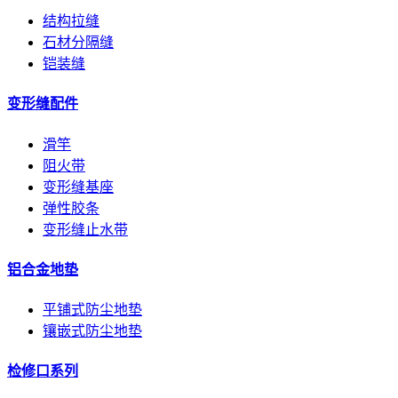
结构拉缝
石材分隔缝
铠装缝
变形缝配件
滑竿
阻火带
变形缝基座
弹性胶条
变形缝止水带
铝合金地垫
平铺式防尘地垫
镶嵌式防尘地垫
检修口系列