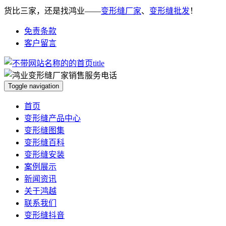
货比三家，还是找鸿业——
变形缝厂家
、
变形缝批发
！
免责条款
客户留言
Toggle navigation
首页
变形缝产品中心
变形缝图集
变形缝百科
变形缝安装
案例展示
新闻资讯
关于鸿越
联系我们
变形缝抖音