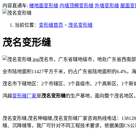
内容直通车:
楼地面变形缝
内墙顶棚变形缝
外墙变形缝
屋面变
当前位置：
变形缝首页
>
茂名变形缝
茂名变形缝
茂名市，广东省辖地级市，地处广东省西南部
全市陆地面积11427平方千米，约占广东省陆地面积的6.4%，
茂名市下辖地区：2个市辖区、3个县级市、2个高新区、1个新城管委
鸿越
变形缝厂家
是
茂名变形缝
的生产基地，面向整个茂名地区
茂名变形缝,茂名伸缩缝,茂名变形缝厂家咨询热线电话：13812
缝、沉降缝等，我厂可针对不同工程技术要求，依据美国CS公