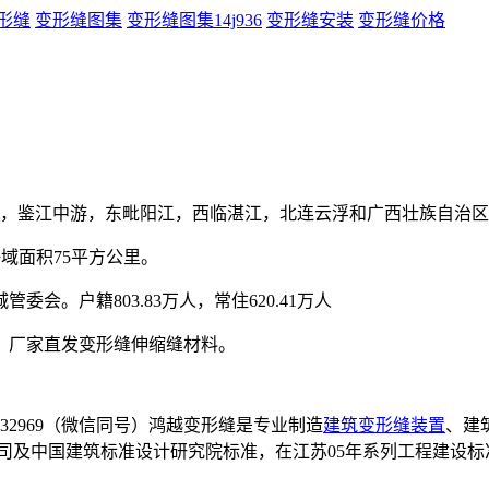
形缝
变形缝图集
变形缝图集14j936
变形缝安装
变形缝价格
，鉴江中游，东毗阳江，西临湛江，北连云浮和广西壮族自治区
海域面积75平方公里。
会。户籍803.83万人，常住620.41万人
，厂家直发变形缝伸缩缝材料。
832969（微信同号）鸿越变形缝是专业制造
建筑变形缝装置
、建
司及中国建筑标准设计研究院标准，在江苏05年系列工程建设