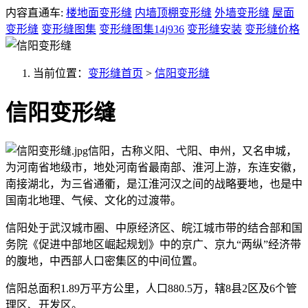
内容直通车:
楼地面变形缝
内墙顶棚变形缝
外墙变形缝
屋面
变形缝
变形缝图集
变形缝图集14j936
变形缝安装
变形缝价格
当前位置：
变形缝首页
>
信阳变形缝
信阳变形缝
信阳，古称义阳、弋阳、申州，又名申城，
为河南省地级市，地处河南省最南部、淮河上游，东连安徽，
南接湖北，为三省通衢，是江淮河汉之间的战略要地，也是中
国南北地理、气候、文化的过渡带。
信阳处于武汉城市圈、中原经济区、皖江城市带的结合部和国
务院《促进中部地区崛起规划》中的京广、京九“两纵”经济带
的腹地，中西部人口密集区的中间位置。
信阳总面积1.89万平方公里，人口880.5万，辖8县2区及6个管
理区、开发区。