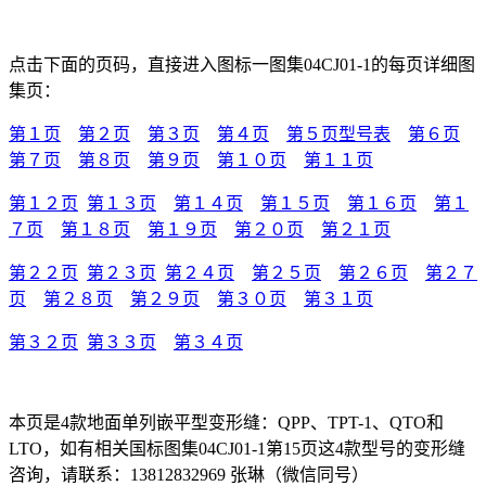
点击下面的页码，直接进入图标一图集04CJ01-1的每页详细图
集页：
第１页
第２页
第３页
第４页
第５页型号表
第６页
第７页
第８页
第９页
第１０页
第１１页
第１２页
第１３页
第１４页
第１５页
第１６页
第１
７页
第１８页
第１９页
第２０页
第２１页
第２２页
第２３页
第２４页
第２５页
第２６页
第２７
页
第２８页
第２９页
第３０页
第３１页
第３２页
第３３页
第３４页
本页是4款地面单列嵌平型变形缝：QPP、TPT-1、QTO和
LTO，如有相关国标图集04CJ01-1第15页这4款型号的变形缝
咨询，请联系：13812832969 张琳（微信同号）