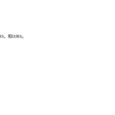
S、和DJRS。