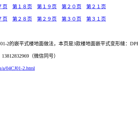
７页
第１８页
第１９页
第２０页
第２１页
７页
第２８页
第２９页
第３０页
第３１页
4CJ01-2的嵌平式楼地面做法，本页是3款楼地面嵌平式变形缝：DPR
3812832969（微信同号）
n/a/04CJ01-2.html