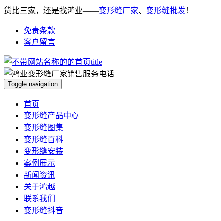
货比三家，还是找鸿业——
变形缝厂家
、
变形缝批发
！
免责条款
客户留言
Toggle navigation
首页
变形缝产品中心
变形缝图集
变形缝百科
变形缝安装
案例展示
新闻资讯
关于鸿越
联系我们
变形缝抖音