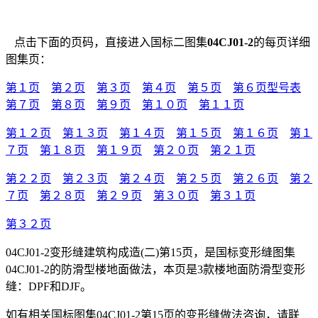
点击下面的页码，直接进入国标二图集
04CJ01-2
的每页详细
图集页：
第１页
第２页
第３页
第４页
第５页
第６页型号表
第７页
第８页
第９页
第１０页
第１１页
第１２页
第１３页
第１４页
第１５页
第１６页
第１
７页
第１８页
第１９页
第２０页
第２１页
第２２页
第２３页
第２４页
第２５页
第２６页
第２
７页
第２８页
第２９页
第３０页
第３１页
第３２页
04CJ01-2变形缝建筑构成造(二)第15页，是国标变形缝图集
04CJ01-2的防滑型楼地面做法，本页是3款楼地面防滑型变形
缝：DPF和DJF。
如有相关国标图集04CJ01-2第15页的变形缝做法咨询，请联