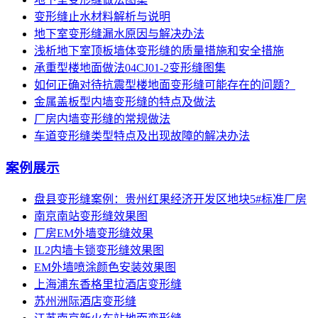
变形缝止水材料解析与说明
地下室变形缝漏水原因与解决办法
浅析地下室顶板墙体变形缝的质量措施和安全措施
承重型楼地面做法04CJ01-2变形缝图集
如何正确对待抗震型楼地面变形缝可能存在的问题？
金属盖板型内墙变形缝的特点及做法
厂房内墙变形缝的常规做法
车道变形缝类型特点及出现故障的解决办法
案例展示
盘县变形缝案例：贵州红果经济开发区地块5#标准厂房
南京南站变形缝效果图
厂房EM外墙变形缝效果
IL2内墙卡锁变形缝效果图
EM外墙喷涂颜色安装效果图
上海浦东香格里拉酒店变形缝
苏州洲际酒店变形缝