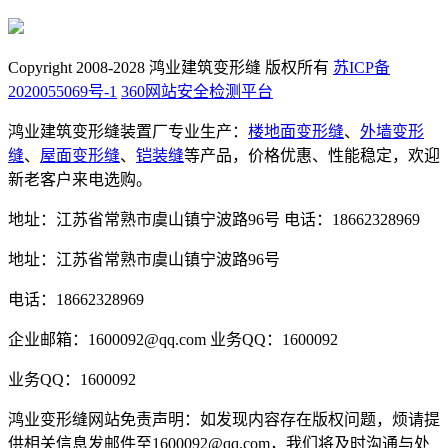
Copyright 2008-2028 鸿业建筑变形缝 版权所有
苏ICP备
2020055069号-1
360网站安全检测平台
鸿业建筑变形缝装置厂专业生产：
楼地面变形缝
、
外墙变形
缝
、
屋面变形缝
、
铠装缝
等产品，价格优惠、性能稳定，欢迎
新老客户来电选购。
地址：江苏省常熟市虞山镇宁波路96号
电话：18662328969
地址：江苏省常熟市虞山镇宁波路96号
电话：18662328969
企业邮箱：1600092@qq.com
业务QQ：1600092
业务QQ：1600092
鸿业变形缝网站免责声明：如发现内容存在版权问题，烦请提
供相关信息发邮件至1600092@qq.com，我们将及时沟通与处