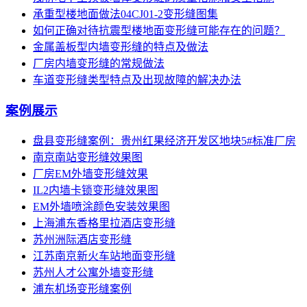
承重型楼地面做法04CJ01-2变形缝图集
如何正确对待抗震型楼地面变形缝可能存在的问题？
金属盖板型内墙变形缝的特点及做法
厂房内墙变形缝的常规做法
车道变形缝类型特点及出现故障的解决办法
案例展示
盘县变形缝案例：贵州红果经济开发区地块5#标准厂房
南京南站变形缝效果图
厂房EM外墙变形缝效果
IL2内墙卡锁变形缝效果图
EM外墙喷涂颜色安装效果图
上海浦东香格里拉酒店变形缝
苏州洲际酒店变形缝
江苏南京新火车站地面变形缝
苏州人才公寓外墙变形缝
浦东机场变形缝案例