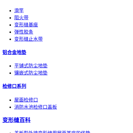
滑竿
阻火带
变形缝基座
弹性胶条
变形缝止水带
铝合金地垫
平铺式防尘地垫
镶嵌式防尘地垫
检修口系列
屋面检修口
消防水池检修口盖板
变形缝百科