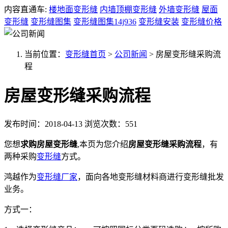
内容直通车:
楼地面变形缝
内墙顶棚变形缝
外墙变形缝
屋面
变形缝
变形缝图集
变形缝图集14j936
变形缝安装
变形缝价格
当前位置：
变形缝首页
>
公司新闻
>
房屋变形缝采购流
程
房屋变形缝采购流程
发布时间：2018-04-13
浏览次数：551
您想
求购房屋变形缝
,本页为您介绍
房屋变形缝采购流程
，有
两种采购
变形缝
方式。
鸿越作为
变形缝厂家
，面向各地变形缝材料商进行变形缝批发
业务。
方式一：