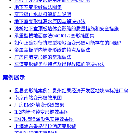
盖板型外墙变形缝用屋面基座的优势
地下室变形缝做法图集
变形缝止水材料解析与说明
地下室变形缝漏水原因与解决办法
浅析地下室顶板墙体变形缝的质量措施和安全措施
承重型楼地面做法04CJ01-2变形缝图集
如何正确对待抗震型楼地面变形缝可能存在的问题？
金属盖板型内墙变形缝的特点及做法
厂房内墙变形缝的常规做法
车道变形缝类型特点及出现故障的解决办法
案例展示
盘县变形缝案例：贵州红果经济开发区地块5#标准厂房
南京南站变形缝效果图
厂房EM外墙变形缝效果
IL2内墙卡锁变形缝效果图
EM外墙喷涂颜色安装效果图
上海浦东香格里拉酒店变形缝