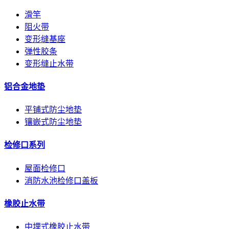
滑竿
阻火带
变形缝基座
弹性胶条
变形缝止水带
铝合金地垫
平铺式防尘地垫
镶嵌式防尘地垫
检修口系列
屋面检修口
消防水池检修口盖板
橡胶止水带
中埋式橡胶止水带