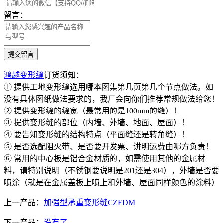
留言：
鸿越变形缝
订货须知：
① 提供工地变形缝选用哪本图集第几页第几个节点做法。如
没有具体图纸做法要求的，我厂会向你们推荐常规做法给您！
② 提供变形缝的缝宽（最常用的是100mm的缝）！
③ 提供变形缝的部位（内墙、外墙、地面、屋面）！
④ 要告知变形缝的结构特点（平面缝还是转角缝）！
⑤ 是否选配阻火带、是否要开发票、讲明运费由哪方负责！
⑥ 常用的中心板是铝合金材质的，如需使用其他的金属材
料，请特别说明（不锈钢要说明是201还是304），外墙是否要
喷涂（就是在金属盖板上喷上和外墙、屋面同样颜色的涂料）
上一产品：
加强型承重变形缝CZFDM
下一产品：
没有了