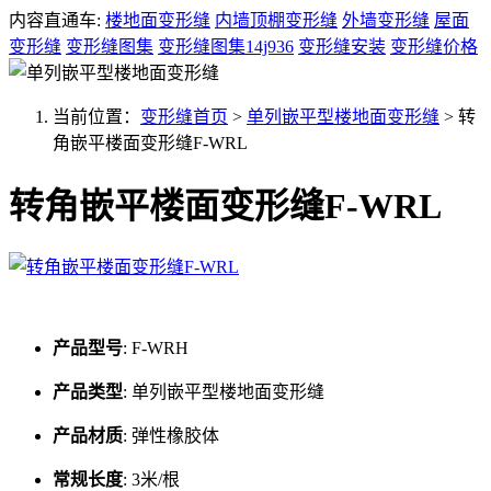
内容直通车:
楼地面变形缝
内墙顶棚变形缝
外墙变形缝
屋面
变形缝
变形缝图集
变形缝图集14j936
变形缝安装
变形缝价格
当前位置：
变形缝首页
>
单列嵌平型楼地面变形缝
>
转
角嵌平楼面变形缝F-WRL
转角嵌平楼面变形缝F-WRL
产品型号
:
F-WRH
产品类型
:
单列嵌平型楼地面变形缝
产品材质
:
弹性橡胶体
常规长度
:
3米/根