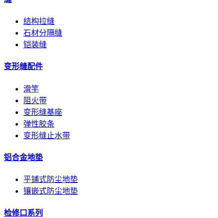
结构拉缝
石材分隔缝
铠装缝
变形缝配件
滑竿
阻火带
变形缝基座
弹性胶条
变形缝止水带
铝合金地垫
平铺式防尘地垫
镶嵌式防尘地垫
检修口系列