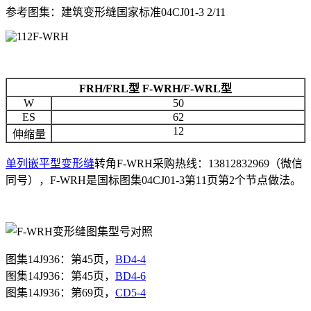
参考图集：建筑变形缝国家标准04CJ01-3 2/11
FRH/FRL
型
F-WRH/F-WRL
型
W
50
ES
62
12
伸缩量
单列嵌平型变形缝
转角F-WRH采购热线：13812832969（微信
同号），F-WRH是国标图集04CJ01-3第11页第2个节点做法。
图集14J936：第45页，
BD4-4
图集14J936：第45页，
BD4-6
图集
14J936
：第
69
页，
CD5-4