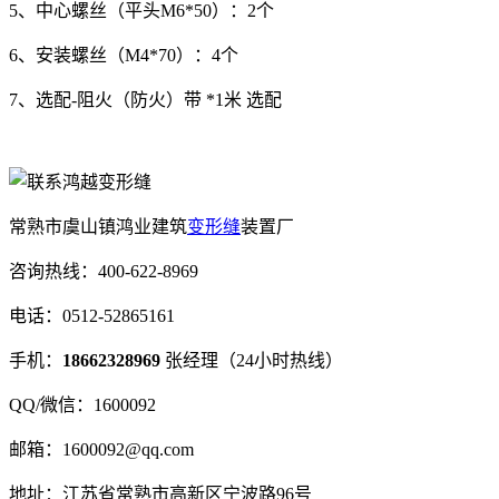
5、中心螺丝（平头M6*50）：2个
6、安装螺丝（M4*70）：4个
7、选配-阻火（防火）带 *1米 选配
常熟市虞山镇鸿业建筑
变形缝
装置厂
咨询热线：400-622-8969
电话：0512-52865161
手机：
18662328969
张经理（24小时热线）
QQ/微信：1600092
邮箱：1600092@qq.com
地址：江苏省常熟市高新区宁波路96号