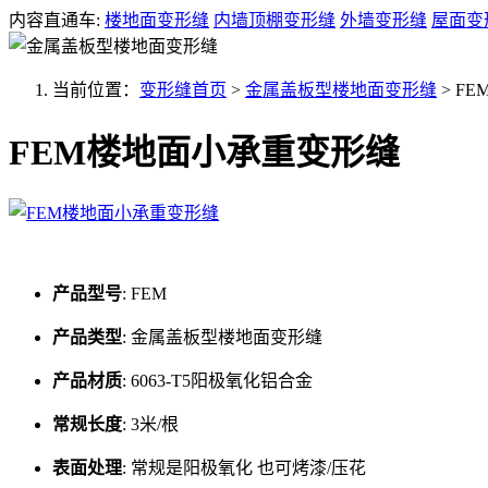
内容直通车:
楼地面变形缝
内墙顶棚变形缝
外墙变形缝
屋面变
当前位置：
变形缝首页
>
金属盖板型楼地面变形缝
>
FE
FEM楼地面小承重变形缝
产品型号
:
FEM
产品类型
:
金属盖板型楼地面变形缝
产品材质
:
6063-T5阳极氧化铝合金
常规长度
:
3米/根
表面处理
:
常规是阳极氧化 也可烤漆/压花