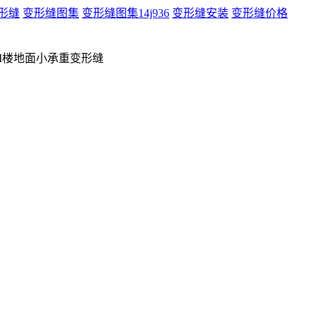
形缝
变形缝图集
变形缝图集14j936
变形缝安装
变形缝价格
M楼地面小承重变形缝