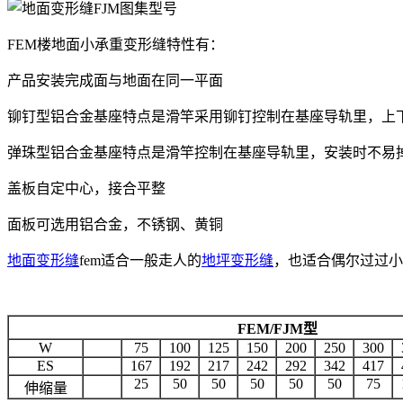
FEM楼地面小承重变形缝特性有：
产品安装完成面与地面在同一平面
铆钉型铝合金基座特点是滑竿采用铆钉控制在基座导轨里，上
弹珠型铝合金基座特点是滑竿控制在基座导轨里，安装时不易
盖板自定中心，接合平整
面板可选用铝合金，不锈钢、黄铜
地面变形缝
fem适合一般走人的
地坪变形缝
，也适合偶尔过过小
FEM/FJM
型
W
75
100
125
150
200
250
300
ES
167
192
217
242
292
342
417
25
50
50
50
50
50
75
伸缩量