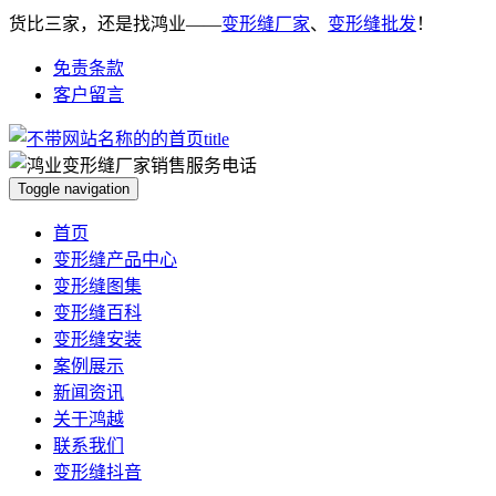
货比三家，还是找鸿业——
变形缝厂家
、
变形缝批发
！
免责条款
客户留言
Toggle navigation
首页
变形缝产品中心
变形缝图集
变形缝百科
变形缝安装
案例展示
新闻资讯
关于鸿越
联系我们
变形缝抖音