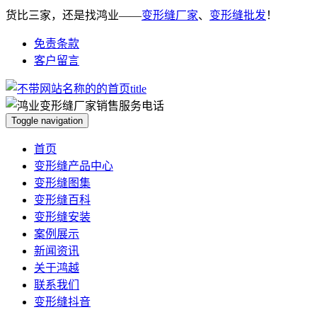
货比三家，还是找鸿业——
变形缝厂家
、
变形缝批发
！
免责条款
客户留言
Toggle navigation
首页
变形缝产品中心
变形缝图集
变形缝百科
变形缝安装
案例展示
新闻资讯
关于鸿越
联系我们
变形缝抖音