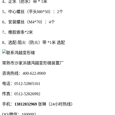
4、止水（防水）带 * 1米
5、中心螺丝（平头M6*50）：2个
6、安装螺丝（M4*70）：4个
7、橡胶嵌条*2米
8、选配-阻火（防火）带 *1米 选配
常熟市沙家浜镇鸿越变形缝装置厂
咨询热线：400-622-8969
电话：0512-52865161
传真：0512-52826992
手机：
13812832969
张琳（24小时热线）
QQ/微信：1600092