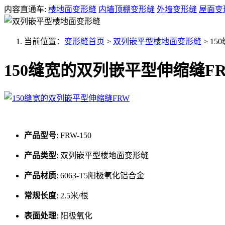
内容直通车:
楼地面变形缝
内墙顶棚变形缝
外墙变形缝
屋面变
当前位置：
变形缝首页
>
双列嵌平型楼地面变形缝
>
15
150缝宽的双列嵌平型伸缩缝F
产品型号
:
FRW-150
产品类型
:
双列嵌平型楼地面变形缝
产品材质
:
6063-T5阳极氧化铝合金
常规长度
:
2.5米/根
表面处理
:
阳极氧化