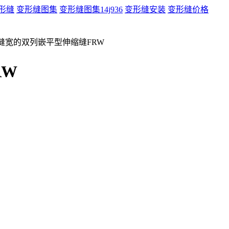
形缝
变形缝图集
变形缝图集14j936
变形缝安装
变形缝价格
0缝宽的双列嵌平型伸缩缝FRW
RW