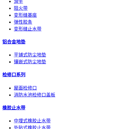
滑竿
阻火带
变形缝基座
弹性胶条
变形缝止水带
铝合金地垫
平铺式防尘地垫
镶嵌式防尘地垫
检修口系列
屋面检修口
消防水池检修口盖板
橡胶止水带
中埋式橡胶止水带
外贴式橡胶止水带