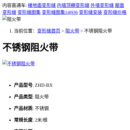
内容直通车:
楼地面变形缝
内墙顶棚变形缝
外墙变形缝
屋面
变形缝
变形缝图集
变形缝图集14j936
变形缝安装
变形缝价格
当前位置：
变形缝首页
>
阻火带
>
不锈钢阻火带
不锈钢阻火带
产品型号
:
ZHD-BX
产品类型
:
阻火带
产品材质
:
不锈钢
常规长度
:
2米/根