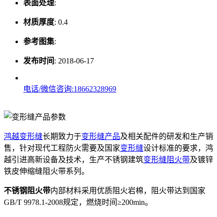
表面处理
:
材质厚度
:
0.4
参考图集
:
发布时间
:
2018-06-17
电话/微信咨询:18662328969
鸿越变形缝
长期致力于
变形缝产品
及相关配件的研发和生产销
售，针对现代工程防火需要及国家
变形缝
设计标准的要求，鸿
越引进高新设备及技术，生产不锈钢建筑
变形缝阻火带
及镀锌
铁皮伸缩缝阻火带系列。
不锈钢阻火带
内部材料采用优质阻火岩棉，阻火带达到国家
GB/T 9978.1-2008规定，燃烧时间≥200min。