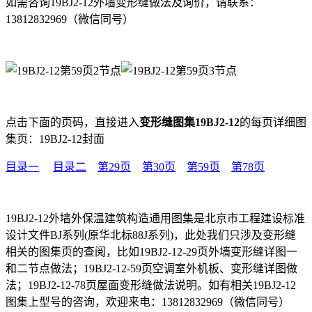
如需咨询19BJ2-12外墙变形缝做法及询价，请联系：
13812832969（微信同号）
点击下面的页码，直接进入
变形缝图集19BJ2-12
的每页详细图
集页：19BJ2-12封面
目录一
目录二
第29页
第30页
第59页
第78页
19BJ2-12外墙外保温建筑构造通用图集是北京市工程建设标准
设计文件BJ系列(原华北标88J系列)，此处我们只涉及变形缝
相关的图集页的查阅，比如19BJ2-12-29页外墙变形缝详图一
和二节点做法；19BJ2-12-59页空调室外机板、变形缝详图做
法；19BJ2-12-78页屋面变形缝做法说明。如有相关19BJ2-12
图集上型号的咨询，欢迎来电：13812832969（微信同号）