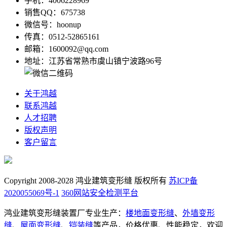
手机：4006228969
销售QQ：675738
微信号：hoonup
传真：0512-52865161
邮箱：1600092@qq.com
地址：江苏省常熟市虞山镇宁波路96号
关于鸿越
联系鸿越
人才招聘
版权声明
客户留言
Copyright 2008-2028 鸿业建筑变形缝 版权所有
苏ICP备
2020055069号-1
360网站安全检测平台
鸿业建筑变形缝装置厂专业生产：
楼地面变形缝
、
外墙变形
缝
、
屋面变形缝
、
铠装缝
等产品，价格优惠、性能稳定，欢迎