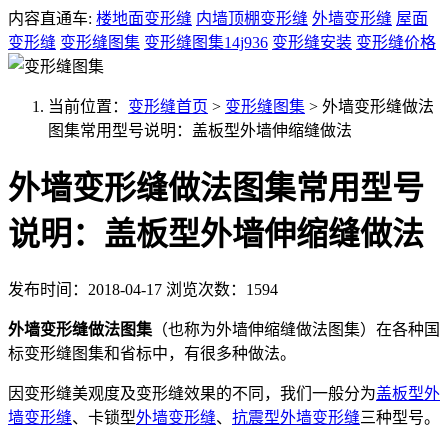
内容直通车:
楼地面变形缝
内墙顶棚变形缝
外墙变形缝
屋面
变形缝
变形缝图集
变形缝图集14j936
变形缝安装
变形缝价格
当前位置：
变形缝首页
>
变形缝图集
>
外墙变形缝做法
图集常用型号说明：盖板型外墙伸缩缝做法
外墙变形缝做法图集常用型号
说明：盖板型外墙伸缩缝做法
发布时间：2018-04-17
浏览次数：1594
外墙变形缝做法图集
（也称为外墙伸缩缝做法图集）在各种国
标变形缝图集和省标中，有很多种做法。
因变形缝美观度及变形缝效果的不同，我们一般分为
盖板型外
墙变形缝
、卡锁型
外墙变形缝
、
抗震型外墙变形缝
三种型号。