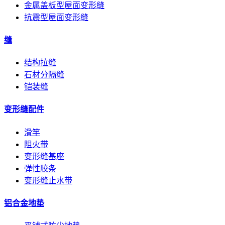
金属盖板型屋面变形缝
抗震型屋面变形缝
缝
结构拉缝
石材分隔缝
铠装缝
变形缝配件
滑竿
阻火带
变形缝基座
弹性胶条
变形缝止水带
铝合金地垫