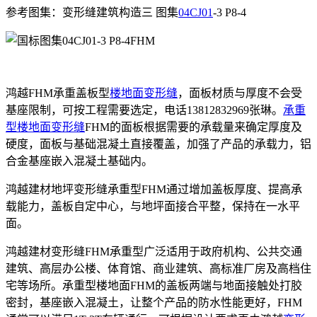
参考图集：变形缝建筑构造三 图集
04CJ01
-3 P8-4
鸿越FHM承重盖板型
楼地面变形缝
，面板材质与厚度不会受
基座限制，可按工程需要选定，电话13812832969张琳。
承重
型楼地面变形缝
FHM的面板根据需要的承载量来确定厚度及
硬度，面板与基础混凝土直接覆盖，加强了产品的承载力，铝
合金基座嵌入混凝土基础内。
鸿越建材地坪变形缝承重型FHM通过增加盖板厚度、提高承
载能力，盖板自定中心，与地坪面接合平整，保持在一水平
面。
鸿越建材变形缝FHM承重型广泛适用于政府机构、公共交通
建筑、高层办公楼、体育馆、商业建筑、高标准厂房及高档住
宅等场所。承重型楼地面FHM的盖板两端与地面接触处打胶
密封，基座嵌入混凝土，让整个产品的防水性能更好，FHM