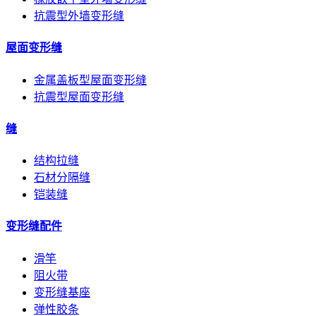
抗震型外墙变形缝
屋面变形缝
金属盖板型屋面变形缝
抗震型屋面变形缝
缝
结构拉缝
石材分隔缝
铠装缝
变形缝配件
滑竿
阻火带
变形缝基座
弹性胶条