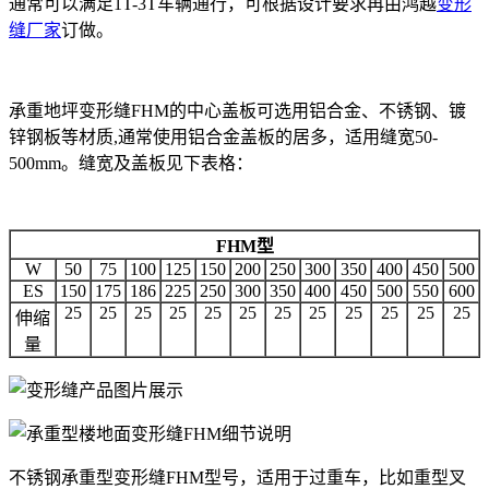
通常可以满足1T-3T车辆通行，可根据设计要求再由鸿越
变形
缝厂家
订做。
承重地坪变形缝FHM的中心盖板可选用铝合金、不锈钢、镀
锌钢板等材质,通常使用铝合金盖板的居多，适用缝宽50-
500mm。缝宽及盖板见下表格：
FHM
型
W
50
75
100
125
150
200
250
300
350
400
450
500
ES
150
175
186
225
250
300
350
400
450
500
550
600
25
25
25
25
25
25
25
25
25
25
25
25
伸缩
量
不锈钢承重型变形缝FHM型号，适用于过重车，比如重型叉