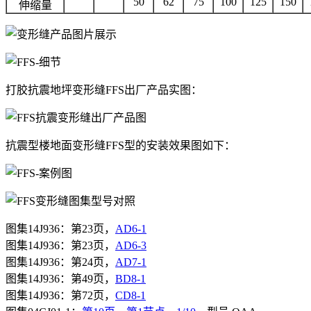
50
62
75
100
125
150
伸缩量
打胶抗震地坪变形缝FFS出厂产品实图：
抗震型楼地面变形缝FFS型的安装效果图如下：
图集14J936：第23页，
AD6-1
图集14J936：第23页，
AD6-3
图集
14J936
：第
24
页，
AD7-1
图集14J936：第49页，
BD8-1
图集
14J936
：第72
页，
CD8-1