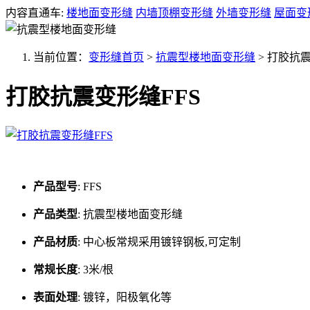
内容直通车:
楼地面变形缝
内墙顶棚变形缝
外墙变形缝
屋面变
当前位置：
变形缝首页
>
抗震型楼地面变形缝
>
打胶抗震
打胶抗震变形缝FFS
产品型号
:
FFS
产品类型
:
抗震型楼地面变形缝
产品材质
:
中心板常规采用镀锌钢板,可定制
常规长度
:
3米/根
表面处理
:
镀锌，阳极氧化等