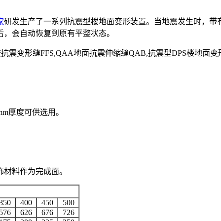
家
研发生产了一系列抗震型楼地面变形装置。当地震发生时，带
后，会自动恢复到原有平整状态。
抗震变形缝FFS,QAA地面抗震伸缩缝QAB,抗震型DPS楼地面
2mm厚度可供选用。
饰材料作为完成面。
350
400
450
500
576
626
676
726