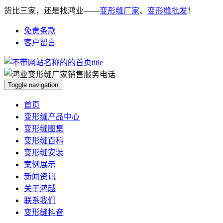
货比三家，还是找鸿业——
变形缝厂家
、
变形缝批发
！
免责条款
客户留言
Toggle navigation
首页
变形缝产品中心
变形缝图集
变形缝百科
变形缝安装
案例展示
新闻资讯
关于鸿越
联系我们
变形缝抖音