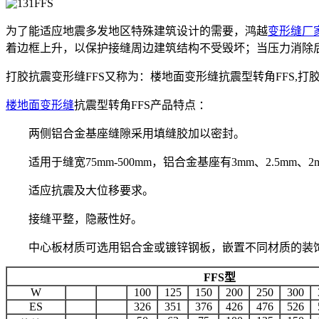
为了能适应地震多发地区特殊建筑设计的需要，鸿越
变形缝厂
着边框上升，以保护接缝周边建筑结构不受毁坏；当压力消除
打胶抗震变形缝FFS又称为：楼地面变形缝抗震型转角FFS,打胶
楼地面变形缝
抗震型转角FFS产品特点 ：
两侧铝合金基座缝隙采用填缝胶加以密封。
适用于缝宽75mm-500mm，铝合金基座有3mm、2.5mm、
适应抗震及大位移要求。
接缝平整，隐蔽性好。
中心板材质可选用铝合金或镀锌钢板，嵌置不同材质的装
FFS
型
W
100
125
150
200
250
300
ES
326
351
376
426
476
526