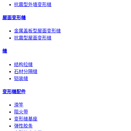
抗震型外墙变形缝
屋面变形缝
金属盖板型屋面变形缝
抗震型屋面变形缝
缝
结构拉缝
石材分隔缝
铠装缝
变形缝配件
滑竿
阻火带
变形缝基座
弹性胶条