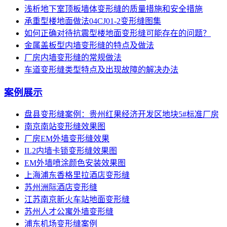
浅析地下室顶板墙体变形缝的质量措施和安全措施
承重型楼地面做法04CJ01-2变形缝图集
如何正确对待抗震型楼地面变形缝可能存在的问题？
金属盖板型内墙变形缝的特点及做法
厂房内墙变形缝的常规做法
车道变形缝类型特点及出现故障的解决办法
案例展示
盘县变形缝案例：贵州红果经济开发区地块5#标准厂房
南京南站变形缝效果图
厂房EM外墙变形缝效果
IL2内墙卡锁变形缝效果图
EM外墙喷涂颜色安装效果图
上海浦东香格里拉酒店变形缝
苏州洲际酒店变形缝
江苏南京新火车站地面变形缝
苏州人才公寓外墙变形缝
浦东机场变形缝案例