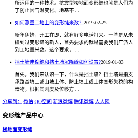
所运用的一种技术。抗震型楼地面变形缝也就是人们为
了防止因气温变化、地基不 ...
如何测量工地上的变形缝米数？
2019-02-25
新年伊始，开工在即，就有好多电话打来。一些是从未
碰到过变形缝的新人，首先要求的就是需要我们厂派人
到工地量米数。这个要求， ...
挡土墙伸缩缝和挡土墙沉降缝如何设置?
2019-01-03
首先，我们来认识一下，什么是挡土墙？挡土墙是指支
承路基填土或山坡土体、防止填土或土体变形失稳的构
造物。根据其刚度及位移方 ...
分享到：
微信
QQ空间
新浪微博
腾讯微博
人人网
变形缝产品中心
楼地面变形缝