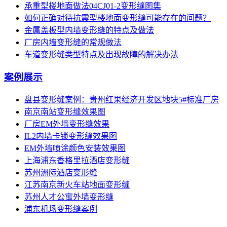
承重型楼地面做法04CJ01-2变形缝图集
如何正确对待抗震型楼地面变形缝可能存在的问题？
金属盖板型内墙变形缝的特点及做法
厂房内墙变形缝的常规做法
车道变形缝类型特点及出现故障的解决办法
案例展示
盘县变形缝案例：贵州红果经济开发区地块5#标准厂房
南京南站变形缝效果图
厂房EM外墙变形缝效果
IL2内墙卡锁变形缝效果图
EM外墙喷涂颜色安装效果图
上海浦东香格里拉酒店变形缝
苏州洲际酒店变形缝
江苏南京新火车站地面变形缝
苏州人才公寓外墙变形缝
浦东机场变形缝案例