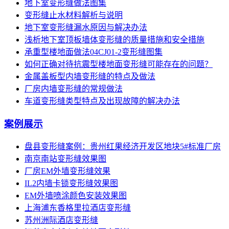
地下室变形缝做法图集
变形缝止水材料解析与说明
地下室变形缝漏水原因与解决办法
浅析地下室顶板墙体变形缝的质量措施和安全措施
承重型楼地面做法04CJ01-2变形缝图集
如何正确对待抗震型楼地面变形缝可能存在的问题？
金属盖板型内墙变形缝的特点及做法
厂房内墙变形缝的常规做法
车道变形缝类型特点及出现故障的解决办法
案例展示
盘县变形缝案例：贵州红果经济开发区地块5#标准厂房
南京南站变形缝效果图
厂房EM外墙变形缝效果
IL2内墙卡锁变形缝效果图
EM外墙喷涂颜色安装效果图
上海浦东香格里拉酒店变形缝
苏州洲际酒店变形缝