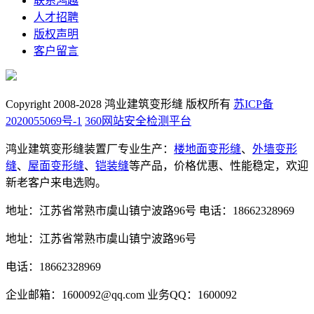
联系鸿越
人才招聘
版权声明
客户留言
Copyright 2008-2028 鸿业建筑变形缝 版权所有
苏ICP备
2020055069号-1
360网站安全检测平台
鸿业建筑变形缝装置厂专业生产：
楼地面变形缝
、
外墙变形
缝
、
屋面变形缝
、
铠装缝
等产品，价格优惠、性能稳定，欢迎
新老客户来电选购。
地址：江苏省常熟市虞山镇宁波路96号
电话：18662328969
地址：江苏省常熟市虞山镇宁波路96号
电话：18662328969
企业邮箱：1600092@qq.com
业务QQ：1600092