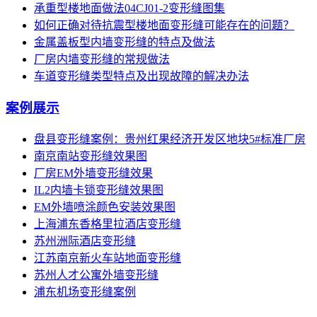
承重型楼地面做法04CJ01-2变形缝图集
如何正确对待抗震型楼地面变形缝可能存在的问题？
金属盖板型内墙变形缝的特点及做法
厂房内墙变形缝的常规做法
车道变形缝类型特点及出现故障的解决办法
案例展示
盘县变形缝案例：贵州红果经济开发区地块5#标准厂房
南京南站变形缝效果图
厂房EM外墙变形缝效果
IL2内墙卡锁变形缝效果图
EM外墙喷涂颜色安装效果图
上海浦东香格里拉酒店变形缝
苏州洲际酒店变形缝
江苏南京新火车站地面变形缝
苏州人才公寓外墙变形缝
浦东机场变形缝案例