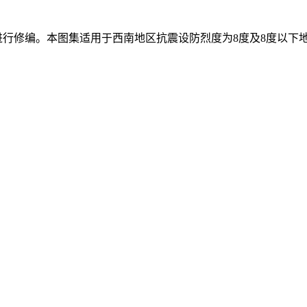
1图集进行修编。本图集适用于西南地区抗震设防烈度为8度及8度