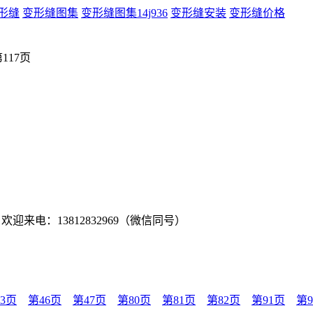
形缝
变形缝图集
变形缝图集14j936
变形缝安装
变形缝价格
第117页
迎来电：13812832969（微信同号）
3页
第46页
第47页
第80页
第81页
第82页
第91页
第9