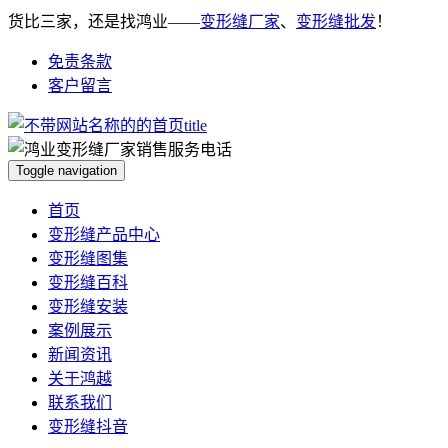
货比三家，还是找鸿业——
变形缝厂家
、
变形缝批发
！
免责条款
客户留言
Toggle navigation
首页
变形缝产品中心
变形缝图集
变形缝百科
变形缝安装
案例展示
新闻资讯
关于鸿越
联系我们
变形缝抖音