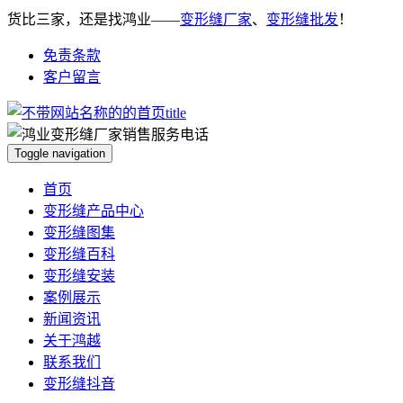
货比三家，还是找鸿业——
变形缝厂家
、
变形缝批发
！
免责条款
客户留言
Toggle navigation
首页
变形缝产品中心
变形缝图集
变形缝百科
变形缝安装
案例展示
新闻资讯
关于鸿越
联系我们
变形缝抖音