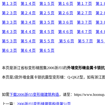
第１３页
第１４页
第１５页
第１６页
第１７页
第１
第２３页
第２４页
第２５页
第２６页
第２７页
第２
第３３页
第３４页
第３５页
第３６页
第３７页
第３
第４３页
第４４页
第４５页
第４６页
第４７页
第４
第５３页
第５４页
第５５页
第５６页
第５７页
第５
第６３页
第６４页
第６５页
本页是浙江省标变形缝图集2006浙J55的
外墙变形缝
金属卡锁抗
本页是2款外墙金属卡锁抗震型变形缝：Q-QKZ型，如有浙江图集2
如需
下载2006浙j55变形缝建筑构造
，请至：https://www.hoonup.cn
上一篇：
2006浙J55变形缝建筑构造第51页