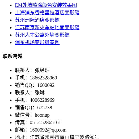
EM外墙喷涂颜色安装效果图
上海浦东香格里拉酒店变形缝
苏州洲际酒店变形缝
江苏南京新火车站地面变形缝
苏州人才公寓外墙变形缝
浦东机场变形缝案例
联系鸿越
联系人：张经理
手机：18662328969
销售QQ：1600092
联系人：张琳
手机：4006228969
销售QQ：675738
微信号：hoonup
传真：0512-52865161
邮箱：1600092@qq.com
地址：江苏省常熟市虞山镇宁波路96号