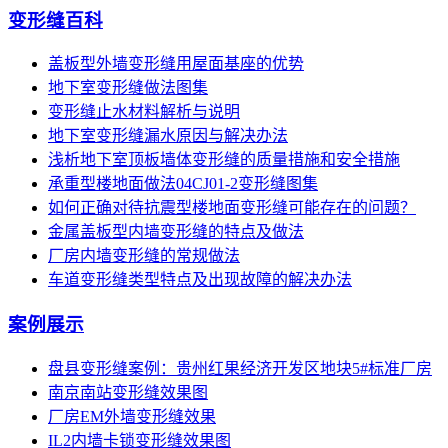
变形缝百科
盖板型外墙变形缝用屋面基座的优势
地下室变形缝做法图集
变形缝止水材料解析与说明
地下室变形缝漏水原因与解决办法
浅析地下室顶板墙体变形缝的质量措施和安全措施
承重型楼地面做法04CJ01-2变形缝图集
如何正确对待抗震型楼地面变形缝可能存在的问题？
金属盖板型内墙变形缝的特点及做法
厂房内墙变形缝的常规做法
车道变形缝类型特点及出现故障的解决办法
案例展示
盘县变形缝案例：贵州红果经济开发区地块5#标准厂房
南京南站变形缝效果图
厂房EM外墙变形缝效果
IL2内墙卡锁变形缝效果图