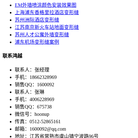
EM外墙喷涂颜色安装效果图
上海浦东香格里拉酒店变形缝
苏州洲际酒店变形缝
江苏南京新火车站地面变形缝
苏州人才公寓外墙变形缝
浦东机场变形缝案例
联系鸿越
联系人：张经理
手机：18662328969
销售QQ：1600092
联系人：张琳
手机：4006228969
销售QQ：675738
微信号：hoonup
传真：0512-52865161
邮箱：1600092@qq.com
地址：江苏省常熟市虞山镇宁波路96号