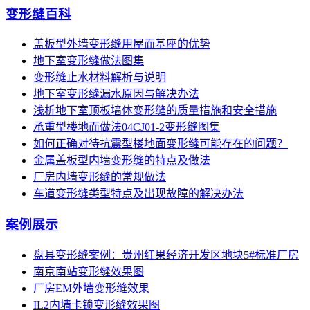
变形缝百科
盖板型外墙变形缝用屋面基座的优势
地下室变形缝做法图集
变形缝止水材料解析与说明
地下室变形缝漏水原因与解决办法
浅析地下室顶板墙体变形缝的质量措施和安全措施
承重型楼地面做法04CJ01-2变形缝图集
如何正确对待抗震型楼地面变形缝可能存在的问题？
金属盖板型内墙变形缝的特点及做法
厂房内墙变形缝的常规做法
车道变形缝类型特点及出现故障的解决办法
案例展示
盘县变形缝案例：贵州红果经济开发区地块5#标准厂房
南京南站变形缝效果图
厂房EM外墙变形缝效果
IL2内墙卡锁变形缝效果图