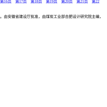
第16页
第17页
第18页
第19页
第20页
第21页
第22
行编制。由安徽省建设厅批准，由煤炭工业部合肥设计研究院主编，