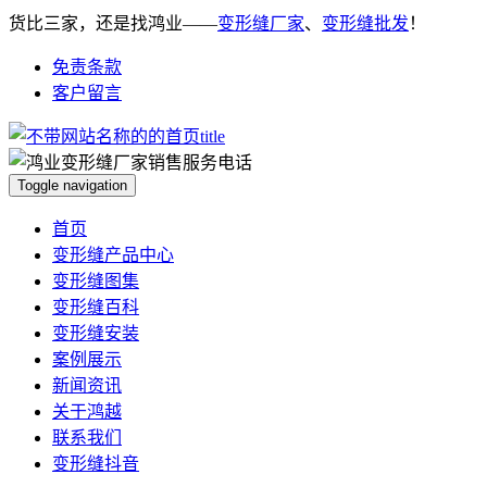
货比三家，还是找鸿业——
变形缝厂家
、
变形缝批发
！
免责条款
客户留言
Toggle navigation
首页
变形缝产品中心
变形缝图集
变形缝百科
变形缝安装
案例展示
新闻资讯
关于鸿越
联系我们
变形缝抖音