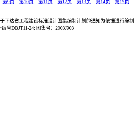
第9页
第10页
第11页
第12页
第13页
第14页
第15页
2]60号关于下达省工程建设标准设计图集编制计划的通知为依据进
DBJT11-24; 图集号：2003J903