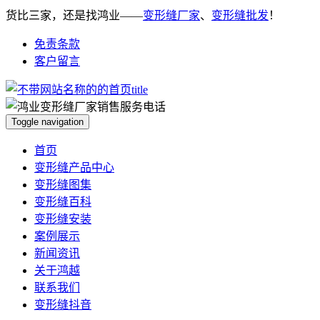
货比三家，还是找鸿业——
变形缝厂家
、
变形缝批发
！
免责条款
客户留言
Toggle navigation
首页
变形缝产品中心
变形缝图集
变形缝百科
变形缝安装
案例展示
新闻资讯
关于鸿越
联系我们
变形缝抖音