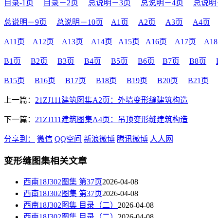
目录-1页
目录－2页
总说明－3页
总说明－4页
总说明
总说明－9页
总说明－10页
A1页
A2页
A3页
A4页
A11页
A12页
A13页
A14页
A15页
A16页
A17页
A1
B1页
B2页
B3页
B4页
B5页
B6页
B7页
B8页
B15页
B16页
B17页
B18页
B19页
B20页
B21页
上一篇：
21ZJ111建筑图集A2页：外墙变形缝建筑构造
下一篇：
21ZJ111建筑图集A4页：吊顶变形缝建筑构造
分享到：
微信
QQ空间
新浪微博
腾讯微博
人人网
变形缝图集相关文章
西南18J302图集 第37页
2026-04-08
西南18J302图集 第37页
2026-04-08
西南18J302图集 目录（二）
2026-04-08
西南18J302图集 目录（二）
2026-04-08