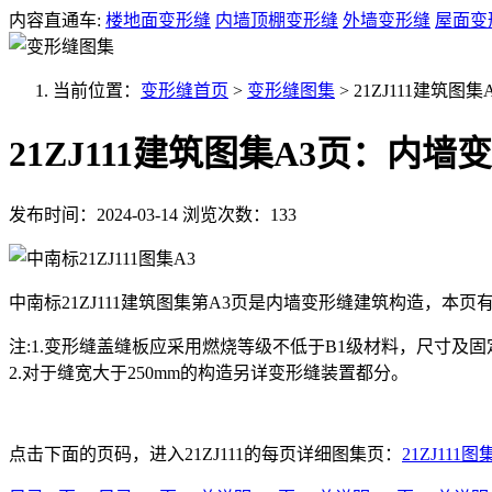
内容直通车:
楼地面变形缝
内墙顶棚变形缝
外墙变形缝
屋面变
当前位置：
变形缝首页
>
变形缝图集
>
21ZJ111建筑
21ZJ111建筑图集A3页：内
发布时间：2024-03-14
浏览次数：133
中南标21ZJ111建筑图集第A3页是内墙变形缝建筑构造，本页有
注:1.变形缝盖缝板应采用燃烧等级不低于B1级材料，尺寸及
2.对于缝宽大于250mm的构造另详变形缝装置都分。
点击下面的页码，进入21ZJ111的每页详细图集页：
21ZJ111