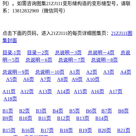
列）。如需咨询图集21ZJ111变形缝构造的变形缝型号，请联
系：13812832969（微信同号）
点击下面的页码，进入21ZJ111的每页详细图集页：
21ZJ111图
集封面
目录-1页
目录－2页
总说明－3页
总说明－4页
总说
明－5页
总说明－6页
总说明－7页
总说明－8页
总说明－9页
总说明－10页
A1页
A2页
A3页
A4页
A5页
A6页
A7页
A8页
A9页
A10页
A11页
A12页
A13页
A14页
A15页
A16页
A17页
A18页
B1页
B2页
B3页
B4页
B5页
B6页
B7页
B8页
B9页
B10页
B11页
B12页
B13页
B14页
B15页
B16页
B17页
B18页
B19页
B20页
B21页