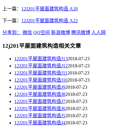
上一篇：
12J201平屋面建筑构造 A20
下一篇：
12J201平屋面建筑构造 A22
分享到：
微信
QQ空间
新浪微博
腾讯微博
人人网
12j201平屋面建筑构造相关文章
12J201平屋面建筑构造J13
2018-07-23
12J201平屋面建筑构造J12
2018-07-23
12J201平屋面建筑构造J11
2018-07-23
12J201平屋面建筑构造J10
2018-07-23
12J201平屋面建筑构造J9
2018-07-23
12J201平屋面建筑构造J8
2018-07-23
12J201平屋面建筑构造J7
2018-07-23
12J201平屋面建筑构造J6
2018-07-23
12J201平屋面建筑构造J5
2018-07-23
12J201平屋面建筑构造J4
2018-07-23