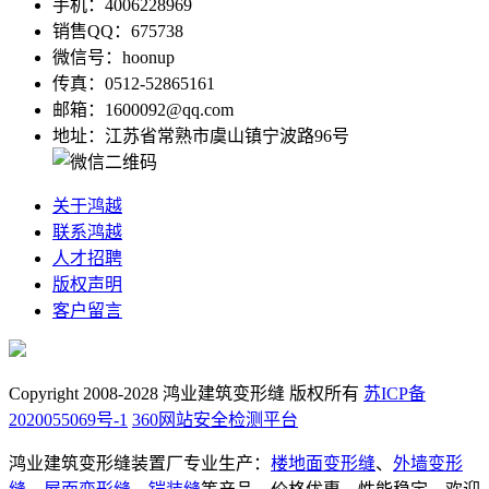
手机：4006228969
销售QQ：675738
微信号：hoonup
传真：0512-52865161
邮箱：1600092@qq.com
地址：江苏省常熟市虞山镇宁波路96号
关于鸿越
联系鸿越
人才招聘
版权声明
客户留言
Copyright 2008-2028 鸿业建筑变形缝 版权所有
苏ICP备
2020055069号-1
360网站安全检测平台
鸿业建筑变形缝装置厂专业生产：
楼地面变形缝
、
外墙变形