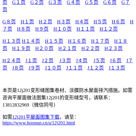
页
G１页
G２页
G３页
G４页
G５页
G６页
G７
页
G８页
H１页
H２页
H３页
H４页
H５页
H６页
H
７页
H８页
H９页
H１０页
H１１页
H１２页
H１３页
H１４页
H１５页
H１６页
H１７页
H１８
页
H１９页
H２０页
H２１页
H２２页
H２３页
H２４页
J１页
J２页
J３页
J４页
J５页
J６页
J７
页
J８页
J９页
J１０页
J１１页
J１２页
J１３页
本页是12j201变形缝图集卷材、涂膜防水屋面排汽措施。如需
咨询平屋面做法图集12j201的变形缝型号，请联系：
13812832969（微信同号）
如需
12j201平屋面图集下载
，请至：
https://www.hoonup.cn/a/12j201.html