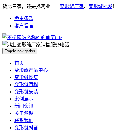
货比三家，还是找鸿业——
变形缝厂家
、
变形缝批发
！
免责条款
客户留言
Toggle navigation
首页
变形缝产品中心
变形缝图集
变形缝百科
变形缝安装
案例展示
新闻资讯
关于鸿越
联系我们
变形缝抖音