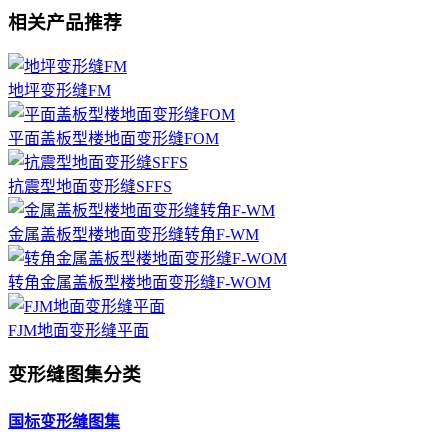
相关产品推荐
地坪变形缝FM
平面盖板型楼地面变形缝FOM
抗震型地面变形缝SFFS
金属盖板型楼地面变形缝转角F-WM
转角金属盖板型楼地面变形缝F-WOM
FJM地面变形缝平面
变形缝图集分类
国标变形缝图集