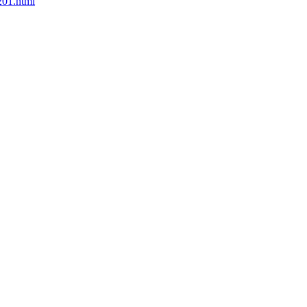
201.html