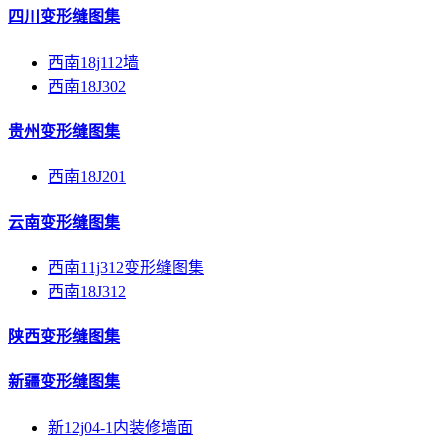
四川变形缝图集
西南18j112墙
西南18J302
贵州变形缝图集
西南18J201
云南变形缝图集
西南11j312变形缝图集
西南18J312
陕西变形缝图集
新疆变形缝图集
新12j04-1内装修墙面