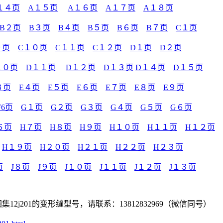
１４页
A１５页
A１６页
A１７页
A１８页
B２页
B３页
B４页
B５页
B６页
B７页
C１页
９页
C１０页
C１１页
C１２页
D１页
D２页
１０页
D１１页
D１２页
D１３页
D１４页
D１５页
３页
E４页
E５页
E６页
E７页
E８页
E９页
F6页
G１页
G２页
G３页
G４页
G５页
G６页
６页
H７页
H８页
H９页
H１０页
H１１页
H１２页
H１９页
H２０页
H２１页
H２２页
H２３页
页
J８页
J９页
J１０页
J１１页
J１２页
J１３页
2j201的变形缝型号，请联系：13812832969（微信同号）