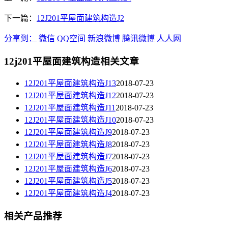
下一篇：
12J201平屋面建筑构造J2
分享到：
微信
QQ空间
新浪微博
腾讯微博
人人网
12j201平屋面建筑构造相关文章
12J201平屋面建筑构造J13
2018-07-23
12J201平屋面建筑构造J12
2018-07-23
12J201平屋面建筑构造J11
2018-07-23
12J201平屋面建筑构造J10
2018-07-23
12J201平屋面建筑构造J9
2018-07-23
12J201平屋面建筑构造J8
2018-07-23
12J201平屋面建筑构造J7
2018-07-23
12J201平屋面建筑构造J6
2018-07-23
12J201平屋面建筑构造J5
2018-07-23
12J201平屋面建筑构造J4
2018-07-23
相关产品推荐