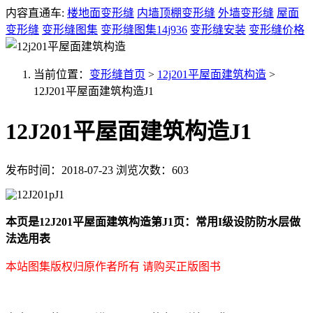
内容直通车:
楼地面变形缝
内墙顶棚变形缝
外墙变形缝
屋面
变形缝
变形缝图集
变形缝图集14j936
变形缝安装
变形缝价格
当前位置：
变形缝首页
>
12j201平屋面建筑构造
>
12J201平屋面建筑构造J1
12J201平屋面建筑构造J1
发布时间：2018-07-23
浏览次数：603
本页是12J201平屋面建筑构造第J1页：常用I级设防防水层做
法选用表
本站图集版权归原作者所有 请购买正版图书