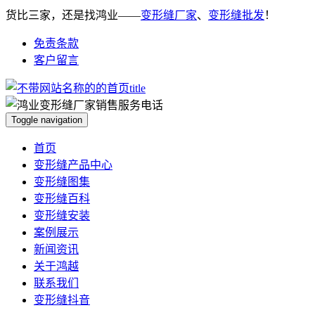
货比三家，还是找鸿业——
变形缝厂家
、
变形缝批发
！
免责条款
客户留言
Toggle navigation
首页
变形缝产品中心
变形缝图集
变形缝百科
变形缝安装
案例展示
新闻资讯
关于鸿越
联系我们
变形缝抖音