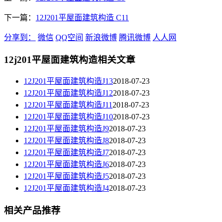
下一篇：
12J201平屋面建筑构造 C11
分享到：
微信
QQ空间
新浪微博
腾讯微博
人人网
12j201平屋面建筑构造相关文章
12J201平屋面建筑构造J13
2018-07-23
12J201平屋面建筑构造J12
2018-07-23
12J201平屋面建筑构造J11
2018-07-23
12J201平屋面建筑构造J10
2018-07-23
12J201平屋面建筑构造J9
2018-07-23
12J201平屋面建筑构造J8
2018-07-23
12J201平屋面建筑构造J7
2018-07-23
12J201平屋面建筑构造J6
2018-07-23
12J201平屋面建筑构造J5
2018-07-23
12J201平屋面建筑构造J4
2018-07-23
相关产品推荐