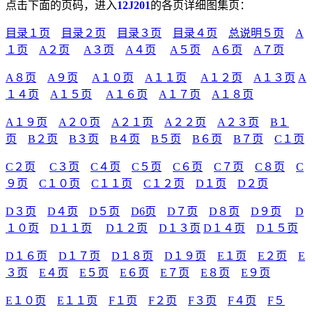
点击下面的页码，进入
12J201
的各页详细图集页：
目录１页
目录２页
目录３页
目录４页
总说明５页
A
１页
A２页
A３页
A４页
A５页
A６页
A７页
A８页
A９页
A１０页
A１１页
A１２页
A１３页
A
１４页
A１５页
A１６页
A１７页
A１８页
A１９页
A２０页
A２１页
A２２页
A２３页
B１
页
B２页
B３页
B４页
B５页
B６页
B７页
C１页
C２页
C３页
C４页
C５页
C６页
C７页
C８页
C
９页
C１０页
C１１页
C１２页
D１页
D２页
D３页
D４页
D５页
D6页
D７页
D８页
D９页
D
１０页
D１１页
D１２页
D１３页
D１４页
D１５页
D１６页
D１７页
D１８页
D１９页
E１页
E２页
E
３页
E４页
E５页
E６页
E７页
E８页
E９页
E１０页
E１１页
F１页
F２页
F３页
F４页
F５