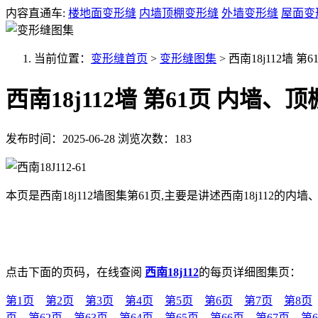
内容直通车:
楼地面变形缝
内墙顶棚变形缝
外墙变形缝
屋面变
当前位置：
变形缝首页
>
变形缝图集
>
西南18j112墙 
西南18j112墙 第61页 内墙
发布时间：2025-06-28
浏览次数：183
本页是西南18j112墙图集第61页,主要是讲述西南18j112的
点击下面的页码，在线查阅
西南18j112
的每页详细图集页：
第1页
第2页
第3页
第4页
第5页
第6页
第7页
第8页
页
第62页
第63页
第64页
第65页
第66页
第67页
第6