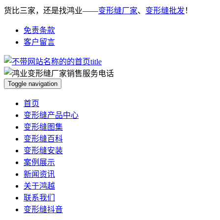
货比三家，还是找鸿业——
变形缝厂家
、
变形缝批发
！
免责条款
客户留言
Toggle navigation
首页
变形缝产品中心
变形缝图集
变形缝百科
变形缝安装
案例展示
新闻资讯
关于鸿越
联系我们
变形缝抖音