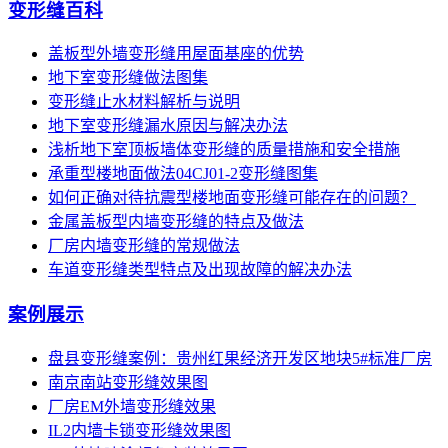
变形缝百科
盖板型外墙变形缝用屋面基座的优势
地下室变形缝做法图集
变形缝止水材料解析与说明
地下室变形缝漏水原因与解决办法
浅析地下室顶板墙体变形缝的质量措施和安全措施
承重型楼地面做法04CJ01-2变形缝图集
如何正确对待抗震型楼地面变形缝可能存在的问题？
金属盖板型内墙变形缝的特点及做法
厂房内墙变形缝的常规做法
车道变形缝类型特点及出现故障的解决办法
案例展示
盘县变形缝案例：贵州红果经济开发区地块5#标准厂房
南京南站变形缝效果图
厂房EM外墙变形缝效果
IL2内墙卡锁变形缝效果图