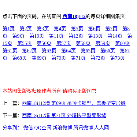
点击下面的页码，在线查阅
西南18j112
的每页详细图集页：
第1页
第2页
第3页
第4页
第5页
第6页
第7页
第8
页
第9页
第10页
第11页
第12页
第13页
第14页
第
15页
第55页
第56页
第57页
第58页
第59页
第60页
第61页
第62页
第63页
第64页
第65页
第66页
第67
页
第68页
第69页
第70页
第71页
第72页
第73页
本站图集版权归原作者所有 请购买正版图书
上一篇：
西南18j112墙 第69页 吊顶卡锁型、盖板型变形缝
下一篇：
西南18j112墙 第71页 外墙嵌平型变形缝
分享到：
微信
QQ空间
新浪微博
腾讯微博
人人网