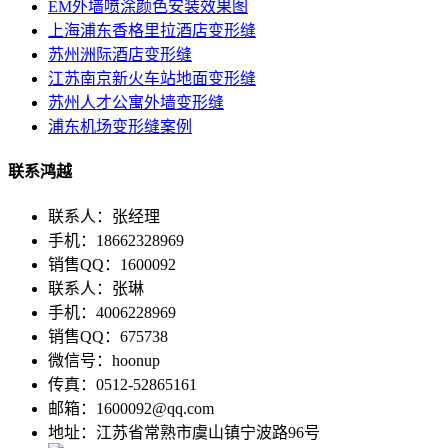
EM外墙喷涂颜色安装效果图
上海浦东香格里拉酒店变形缝
苏州洲际酒店变形缝
江苏南京新火车站地面变形缝
苏州人才公寓外墙变形缝
浦东机场变形缝案例
联系鸿越
联系人：张经理
手机：18662328969
销售QQ：1600092
联系人：张琳
手机：4006228969
销售QQ：675738
微信号：hoonup
传真：0512-52865161
邮箱：1600092@qq.com
地址：江苏省常熟市虞山镇宁波路96号