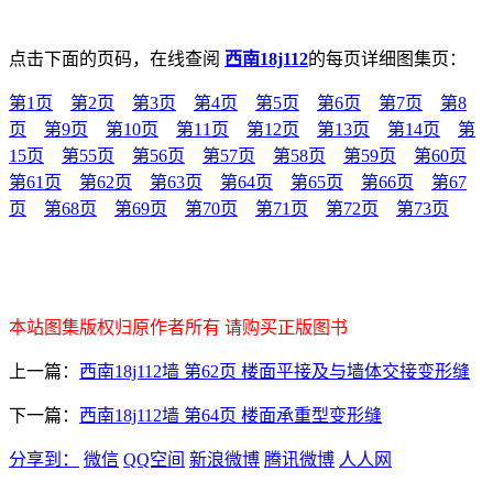
点击下面的页码，在线查阅
西南18j112
的每页详细图集页：
第1页
第2页
第3页
第4页
第5页
第6页
第7页
第8
页
第9页
第10页
第11页
第12页
第13页
第14页
第
15页
第55页
第56页
第57页
第58页
第59页
第60页
第61页
第62页
第63页
第64页
第65页
第66页
第67
页
第68页
第69页
第70页
第71页
第72页
第73页
本站图集版权归原作者所有 请购买正版图书
上一篇：
西南18j112墙 第62页 楼面平接及与墙体交接变形缝
下一篇：
西南18j112墙 第64页 楼面承重型变形缝
分享到：
微信
QQ空间
新浪微博
腾讯微博
人人网