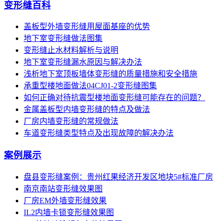
变形缝百科
盖板型外墙变形缝用屋面基座的优势
地下室变形缝做法图集
变形缝止水材料解析与说明
地下室变形缝漏水原因与解决办法
浅析地下室顶板墙体变形缝的质量措施和安全措施
承重型楼地面做法04CJ01-2变形缝图集
如何正确对待抗震型楼地面变形缝可能存在的问题？
金属盖板型内墙变形缝的特点及做法
厂房内墙变形缝的常规做法
车道变形缝类型特点及出现故障的解决办法
案例展示
盘县变形缝案例：贵州红果经济开发区地块5#标准厂房
南京南站变形缝效果图
厂房EM外墙变形缝效果
IL2内墙卡锁变形缝效果图