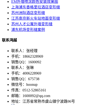
EM外墙喷涂颜色安装效果图
上海浦东香格里拉酒店变形缝
苏州洲际酒店变形缝
江苏南京新火车站地面变形缝
苏州人才公寓外墙变形缝
浦东机场变形缝案例
联系鸿越
联系人：张经理
手机：18662328969
销售QQ：1600092
联系人：张琳
手机：4006228969
销售QQ：675738
微信号：hoonup
传真：0512-52865161
邮箱：1600092@qq.com
地址：江苏省常熟市虞山镇宁波路96号