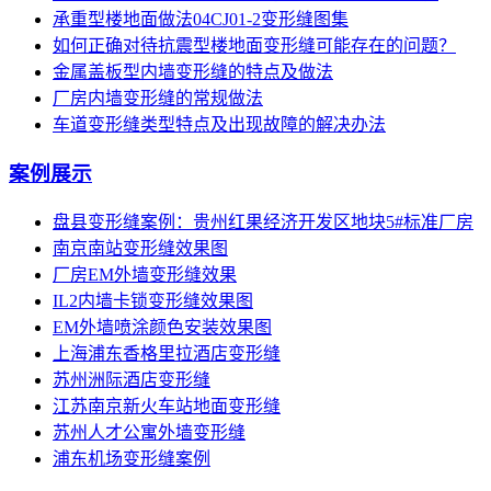
承重型楼地面做法04CJ01-2变形缝图集
如何正确对待抗震型楼地面变形缝可能存在的问题？
金属盖板型内墙变形缝的特点及做法
厂房内墙变形缝的常规做法
车道变形缝类型特点及出现故障的解决办法
案例展示
盘县变形缝案例：贵州红果经济开发区地块5#标准厂房
南京南站变形缝效果图
厂房EM外墙变形缝效果
IL2内墙卡锁变形缝效果图
EM外墙喷涂颜色安装效果图
上海浦东香格里拉酒店变形缝
苏州洲际酒店变形缝
江苏南京新火车站地面变形缝
苏州人才公寓外墙变形缝
浦东机场变形缝案例