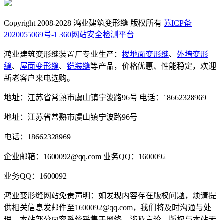
Copyright 2008-2028 鸿业建筑变形缝 版权所有
苏ICP备
2020055069号-1
360网站安全检测平台
鸿业建筑变形缝装置厂专业生产：
楼地面变形缝
、
外墙变形
缝
、
屋面变形缝
、
铠装缝
等产品，价格优惠、性能稳定，欢迎
新老客户来电选购。
地址：江苏省常熟市虞山镇宁波路96号
电话：18662328969
地址：江苏省常熟市虞山镇宁波路96号
电话：18662328969
企业邮箱：1600092@qq.com
业务QQ：1600092
业务QQ：1600092
鸿业变形缝网站免责声明：如发现内容存在版权问题，烦请提
供相关信息发邮件至1600092@qq.com，我们将及时沟通与处
理。本站部分内容系统采集于网络，涉及言论、版权与本站无