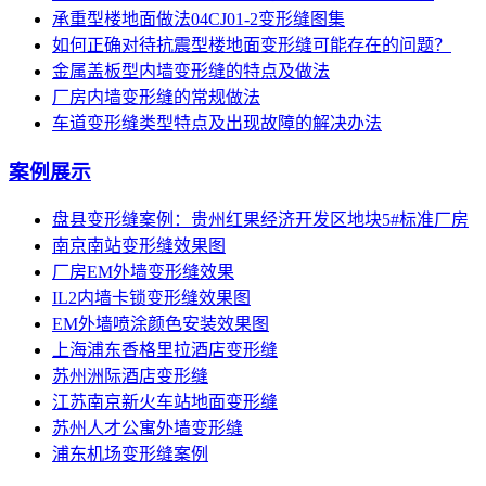
承重型楼地面做法04CJ01-2变形缝图集
如何正确对待抗震型楼地面变形缝可能存在的问题？
金属盖板型内墙变形缝的特点及做法
厂房内墙变形缝的常规做法
车道变形缝类型特点及出现故障的解决办法
案例展示
盘县变形缝案例：贵州红果经济开发区地块5#标准厂房
南京南站变形缝效果图
厂房EM外墙变形缝效果
IL2内墙卡锁变形缝效果图
EM外墙喷涂颜色安装效果图
上海浦东香格里拉酒店变形缝
苏州洲际酒店变形缝
江苏南京新火车站地面变形缝
苏州人才公寓外墙变形缝
浦东机场变形缝案例