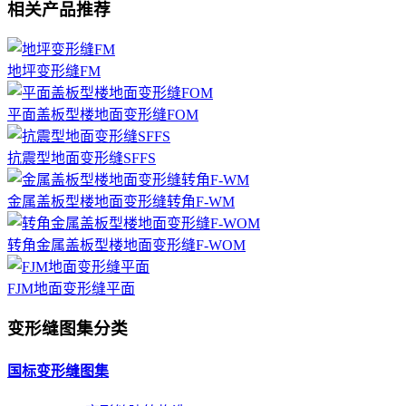
相关产品推荐
地坪变形缝FM
平面盖板型楼地面变形缝FOM
抗震型地面变形缝SFFS
金属盖板型楼地面变形缝转角F-WM
转角金属盖板型楼地面变形缝F-WOM
FJM地面变形缝平面
变形缝图集分类
国标变形缝图集