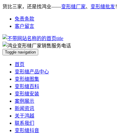
货比三家，还是找鸿业——
变形缝厂家
、
变形缝批发
！
免责条款
客户留言
Toggle navigation
首页
变形缝产品中心
变形缝图集
变形缝百科
变形缝安装
案例展示
新闻资讯
关于鸿越
联系我们
变形缝抖音