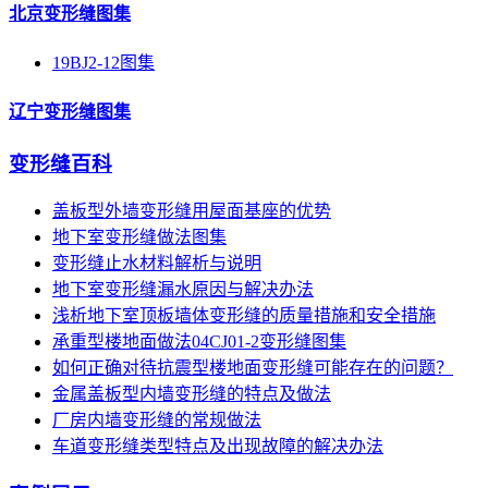
北京变形缝图集
19BJ2-12图集
辽宁变形缝图集
变形缝百科
盖板型外墙变形缝用屋面基座的优势
地下室变形缝做法图集
变形缝止水材料解析与说明
地下室变形缝漏水原因与解决办法
浅析地下室顶板墙体变形缝的质量措施和安全措施
承重型楼地面做法04CJ01-2变形缝图集
如何正确对待抗震型楼地面变形缝可能存在的问题？
金属盖板型内墙变形缝的特点及做法
厂房内墙变形缝的常规做法
车道变形缝类型特点及出现故障的解决办法