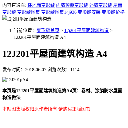
内容直通车:
楼地面变形缝
内墙顶棚变形缝
外墙变形缝
屋面
变形缝
变形缝图集
变形缝图集14j936
变形缝安装
变形缝价格
当前位置：
变形缝首页
>
12j201平屋面建筑构造
>
12J201平屋面建筑构造 A4
12J201平屋面建筑构造 A4
发布时间：2018-06-07
浏览次数：1114
本页是12J201平屋面建筑构造第A4页：卷材、涂膜防水屋面
构造做法
本站图集版权归原作者所有 请购买正版图书