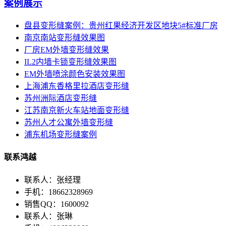
案例展示
盘县变形缝案例：贵州红果经济开发区地块5#标准厂房
南京南站变形缝效果图
厂房EM外墙变形缝效果
IL2内墙卡锁变形缝效果图
EM外墙喷涂颜色安装效果图
上海浦东香格里拉酒店变形缝
苏州洲际酒店变形缝
江苏南京新火车站地面变形缝
苏州人才公寓外墙变形缝
浦东机场变形缝案例
联系鸿越
联系人：张经理
手机：18662328969
销售QQ：1600092
联系人：张琳