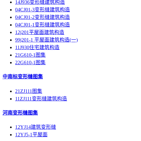
14J936变形缝建筑构造
04CJ01-3变形缝建筑构造
04CJ01-2变形缝建筑构造
04CJ01-1变形缝建筑构造
12j201平屋面建筑构造
99j201-1 平屋面建筑构造(一)
11J930住宅建筑构造
21G610-1图集
22G610-1图集
中南标变形缝图集
21ZJ111图集
11ZJ111变形缝建筑构造
河南变形缝图集
12YJ14建筑变形缝
12YJ5-1平屋面